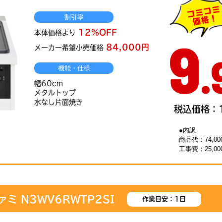
割引率
12％OFF
9
本体価格より
84,000円
メーカー希望小売価格
.
機能・仕様
幅60cm
メタルトップ
水なし片面焼き
税込価格：1
●内訳
商品代：74,00
工事費：25,00
ァミ N3WV6RWTP2SI
作業目安：1日