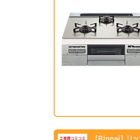
【Rinnai】リ
工事費コミコミ