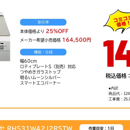
割引率
25％OFF
1
本体価格より
164,500円
メーカー希望小売価格
機能・仕様
幅60cm
ロティプレートS（別売）対応
つやめきガラストップ
税込価格：
明るいムーンシルバー
スマートエコバーナー
●内訳
商品代：124
工事費：25,
ッセ RHS31W42J2RSTW
作業目安：1日