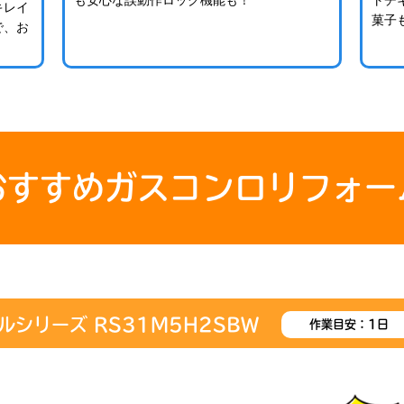
も安心な誤動作ロック機能も！
トチ
キレイ
菓子
で、お
おすすめガスコンロリフォー
タルシリーズ RS31M5H2SBW
作業目安：1日