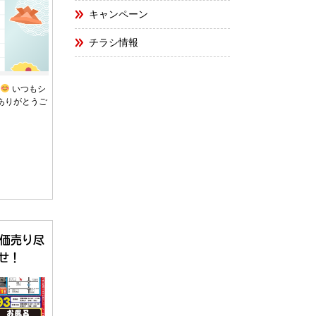
キャンペーン
チラシ情報
ま
いつもシ
ありがとうご
特価売り尽
せ！