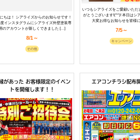
いつもシアライズをご愛顧いただ
がとうございます!(^^)! 本日は
にちは！ シアライズからのお知らせです！
大変お得なお知らせを皆様にお
の度インスタグラムにシアライズ外壁塗装専
用のアカウントが新しくできました […]
7/5～
8/1～
キャンペーン
その他
縁があった お客様限定のイベン
エアコンチラシ配布
トを開催します！！