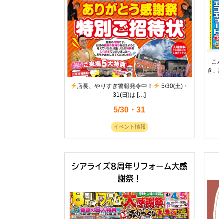
こ
き、
店長、やりすぎ警報発令中！
5/30(土)・
31(日)は […]
5/30・31
イベント情報
シアライズ8周年リフォーム大感
謝祭！