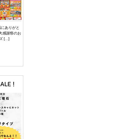
誠にありがと
大感謝祭のお
 […]
ALE！