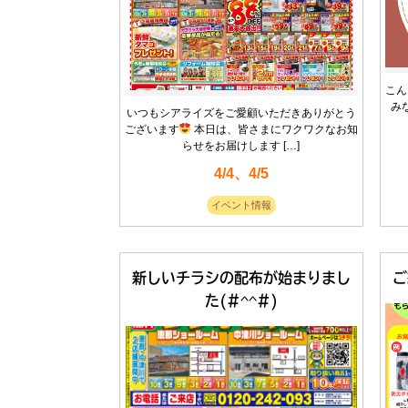
こん
み
いつもシアライズをご愛顧いただきありがとう
ございます
本日は、皆さまにワクワクなお知
らせをお届けします […]
4/4、4/5
イベント情報
新しいチラシの配布が始まりまし
ご
た(#^^#)