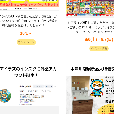
アライズのHPをご覧いただき、誠にありが
ございます(❁´◡`❁) シアライズから大変お
シアライズHPをご覧いただき、
得な情報をお届けいたします！ […]
うございます！ 今日はシアライズ
知らせです(#^^#) シアライズ
10/1～
9/6(土)・9/7(日)
キャンペーン
イベント情報
アイラズのインスタに外壁アカ
中津川店展示品大特価S
ウント誕生！