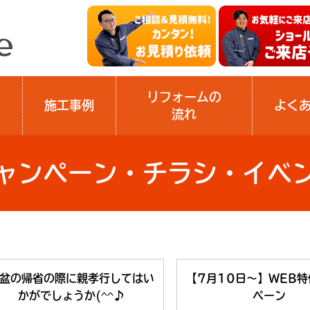
リフォームの
施工事例
よく
流れ
ャンペーン・チラシ・イベ
盆の帰省の際に親孝行してはい
【7月10日～】WEB
かがでしょうか(^^♪
ペーン