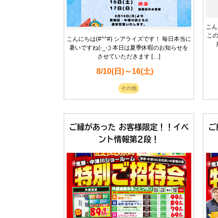
こん
こ
こんにちは(#^^#) シアライズです！ 毎日本当に
暑いですね(-_-;) 本日は夏季休暇のお知らせを
させていただきます […]
8/10(日)～16(土)
その他
ご縁があった お客様限定！！イベ
ご
ント情報第2段！