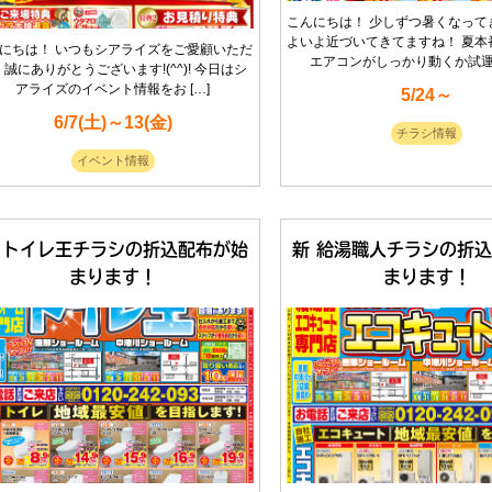
こんにちは！ 少しずつ暑くなって
よいよ近づいてきてますね！ 夏本
にちは！ いつもシアライズをご愛顧いただ
エアコンがしっかり動くか試運転
、誠にありがとうございます!(^^)! 今日はシ
アライズのイベント情報をお […]
5/24～
6/7(土)～13(金)
チラシ情報
イベント情報
 トイレ王チラシの折込配布が始
新 給湯職人チラシの折
まります！
まります！