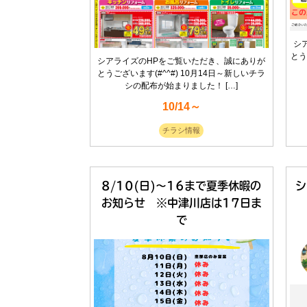
シ
とう
シアライズのHPをご覧いただき、誠にありが
とうございます(#^^#) 10月14日～新しいチラ
シの配布が始まりました！ […]
10/14～
チラシ情報
8/10(日)～16まで夏季休暇の
シ
お知らせ ※中津川店は17日ま
で