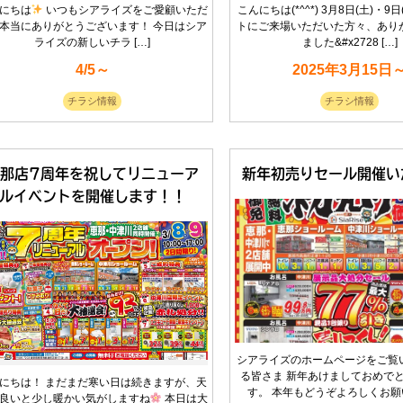
にちは
いつもシアライズをご愛顧いただ
こんにちは(*^^*) 3月8日(土)・9
本当にありがとうございます！ 今日はシア
トにご来場いただいた方々、あり
ライズの新しいチラ […]
ました&#x2728 […]
4/5～
2025年3月15日
チラシ情報
チラシ情報
恵那店7周年を祝してリニューア
新年初売りセール開催い
ルイベントを開催します！！
シアライズのホームページをご覧
る皆さま 新年あけましておめで
にちは！ まだまだ寒い日は続きますが、天
す。 本年もどうぞよろしくお願い
良いと少し暖かい気がしますね
本日は大