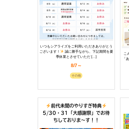
いつもシアライズをご利用いただきありがとう
ございます！
誠に勝手ながら、下記期間を夏
こ
季休業とさせていただ […]
「
8/7～
その他
前代未聞のやりすぎ特典
5/30・31「大感謝祭」でお待
ちしておりま〜す！！