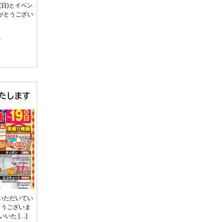
日(日)とイベン
がとうござい
～
たします
いただいてい
とうございま
いた […]