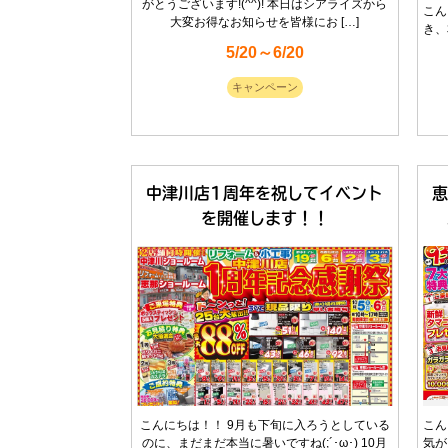
がとうございます!(^^)! 本日はシアライズから
こん
大変お得なお知らせを皆様にお […]
き、
5/20～6/20
キャンペーン
中津川店1周年を祝してイベント
を開催します！！
こんにちは！！ 9月も下旬に入ろうとしている
こん
のに、まだまだ本当に暑いですね(;´･ω･) 10月
気が