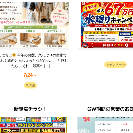
んにちは
今年のお盆、久しぶりの実家で
あれ？親の足元ちょっと心配かも…」と感じ
キャンペーン
たら、それ、最高の […]
7/24～
その他
新給湯チラシ！
GW期間の営業のお