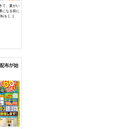
きて、夏がい
番になる前に
を […]
込配布が始