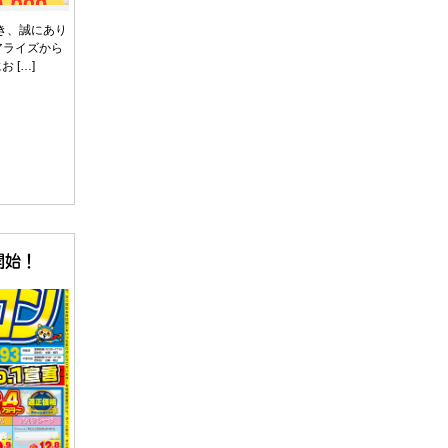
き、誠にあり
シアライズから
 […]
開始！