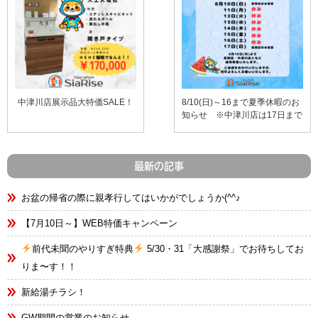
中津川店展示品大特価SALE！
8/10(日)～16まで夏季休暇のお
知らせ ※中津川店は17日まで
最新の記事
お盆の帰省の際に親孝行してはいかがでしょうか(^^♪
【7月10日～】WEB特価キャンペーン
前代未聞のやりすぎ特典
5/30・31「大感謝祭」でお待ちしてお
りま〜す！！
新給湯チラシ！
GW期間の営業のお知らせ