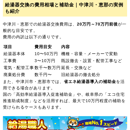
給湯器交換の費用相場と補助金｜中津川・恵那の実例
も紹介
中津川・恵那での給湯器交換費用は、
20万円～70万円前後
が一
般的な目安です。
費用の内訳は以下の通りです。
項目
費用目安
内容
給湯器本体
10〜50万円
機種・容量・メーカーで変動
工事費
3〜10万円
既設撤去・設置・配管工事など
電気・配管工事
数千〜数万円
延長・交換など
廃棄処分費
数千円〜
旧給湯器の撤去処分
また、中津川市・恵那市では、
省エネ給湯器導入の補助金
を活
用できる場合があります。
国の「高効率給湯器導入促進補助金」や、岐阜県の「エコ住宅
推進助成制度」などを活用すれば、最大で10万円程度の補助を
受けられるケースもあります。