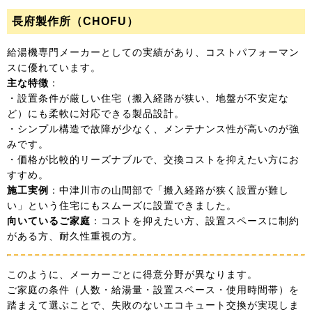
長府製作所（CHOFU）
給湯機専門メーカーとしての実績があり、コストパフォーマン
スに優れています。
主な特徴
：
・設置条件が厳しい住宅（搬入経路が狭い、地盤が不安定な
ど）にも柔軟に対応できる製品設計。
・シンプル構造で故障が少なく、メンテナンス性が高いのが強
みです。
・価格が比較的リーズナブルで、交換コストを抑えたい方にお
すすめ。
施工実例
：中津川市の山間部で「搬入経路が狭く設置が難し
い」という住宅にもスムーズに設置できました。
向いているご家庭
：コストを抑えたい方、設置スペースに制約
がある方、耐久性重視の方。
このように、メーカーごとに得意分野が異なります。
ご家庭の条件（人数・給湯量・設置スペース・使用時間帯）を
踏まえて選ぶことで、失敗のないエコキュート交換が実現しま