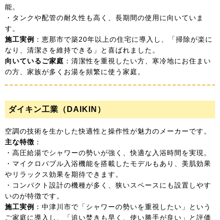
能。
・タンクや配管の耐久性も高く、長期間の使用に向いていま
す。
施工実例
：恵那市で築20年以上の住宅に導入し、「掃除が楽に
なり、清潔さを維持できる」と喜ばれました。
向いているご家庭
：清潔性を重視したい方、寒冷地にお住まい
の方、家族が多くお湯を頻繁に使う家庭。
ダイキン工業（DAIKIN）
空調の技術を生かした快適性と操作性が魅力のメーカーです。
主な特徴
：
・高圧給湯でシャワーの勢いが強く、快適な入浴時間を実現。
・マイクロバブル入浴機能を搭載したモデルもあり、美肌効果
やリラックス効果を期待できます。
・コンパクト設計の機種が多く、狭いスペースにも設置しやす
いのが特徴です。
施工実例
：中津川市で「シャワーの勢いを重視したい」という
ご家庭に導入し、「追い焚きも早く、使い勝手が良い」と評価