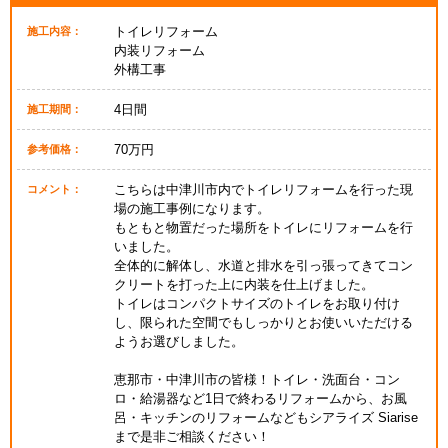
トイレリフォーム
施工内容：
内装リフォーム
外構工事
4日間
施工期間：
70万円
参考価格：
こちらは中津川市内でトイレリフォームを行った現
コメント：
場の施工事例になります。
もともと物置だった場所をトイレにリフォームを行
いました。
全体的に解体し、水道と排水を引っ張ってきてコン
クリートを打った上に内装を仕上げました。
トイレはコンパクトサイズのトイレをお取り付け
し、限られた空間でもしっかりとお使いいただける
ようお選びしました。
恵那市・中津川市の皆様！トイレ・洗面台・コン
ロ・給湯器など1日で終わるリフォームから、お風
呂・キッチンのリフォームなどもシアライズ Siarise
まで是非ご相談ください！