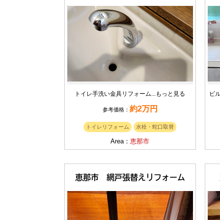
トイレ手洗い金具リフォーム...
もっと見る
ビル
約2万円
参考価格：
トイレリフォーム
水栓・蛇口取替
Area：
恵那市
恵那市 網戸張替えリフォーム