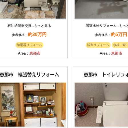
石油給湯器交換...
もっと見る
浴室水栓リフォーム...
もっ
約30万円
約5万円
参考価格：
参考価格：
給湯器リフォーム
浴室リフォーム
水栓・蛇
Area：
恵那市
Area：
恵那市
恵那市 襖張替えリフォーム
恵那市 トイレリフ