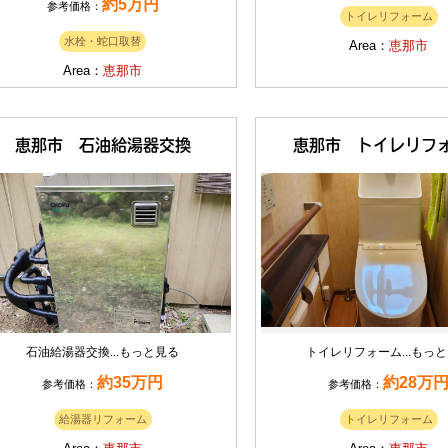
約5万円
参考価格：
トイレリフォーム
水栓・蛇口取替
Area：
恵那市
Area：
恵那市
恵那市 石油給湯器交換
恵那市 トイレリフ
石油給湯器交換...
もっと見る
トイレリフォーム...
もっと
約35万円
約28万
参考価格：
参考価格：
給湯器リフォーム
トイレリフォーム