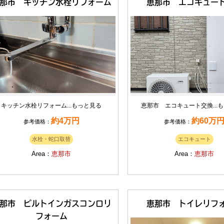
那市 キッチン水栓リフォーム
恵那市 エコキュー
キッチン水栓リフォーム...
もっと見る
恵那市 エコキュート交換...
も
約4万円
約60万
参考価格：
参考価格：
水栓・蛇口取替
エコキュート
Area：
恵那市
Area：
恵那市
那市 ビルトインガスコンロリ
恵那市 トイレリフ
フォーム