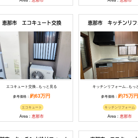
Area：
恵那市
Area：
恵那市
恵那市 エコキュート交換
恵那市 キッチンリフ
エコキュート交換...
もっと見る
キッチンリフォーム...
もっ
約63万円
約75万
参考価格：
参考価格：
エコキュート
キッチンリフォーム
Area：
恵那市
Area：
恵那市