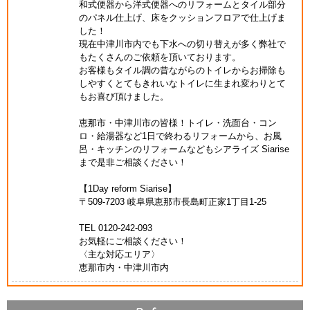
和式便器から洋式便器へのリフォームとタイル部分
のパネル仕上げ、床をクッションフロアで仕上げま
した！
現在中津川市内でも下水への切り替えが多く弊社で
もたくさんのご依頼を頂いております。
お客様もタイル調の昔ながらのトイレからお掃除も
しやすくとてもきれいなトイレに生まれ変わりとて
もお喜び頂けました。
恵那市・中津川市の皆様！トイレ・洗面台・コン
ロ・給湯器など1日で終わるリフォームから、お風
呂・キッチンのリフォームなどもシアライズ Siarise
まで是非ご相談ください！
【1Day reform Siarise】
〒509-7203 岐阜県恵那市長島町正家1丁目1-25
TEL 0120-242-093
お気軽にご相談ください！
〈主な対応エリア〉
恵那市内・中津川市内