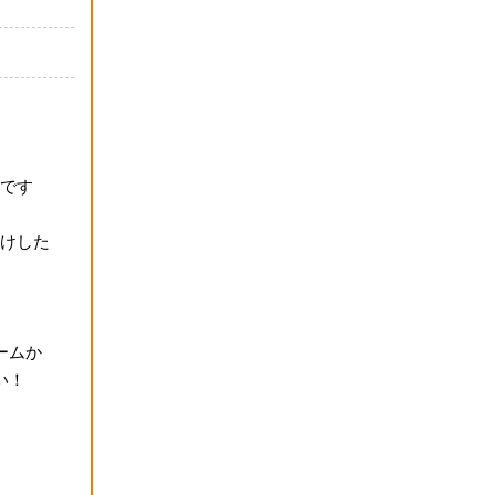
です
けした
ームか
い！