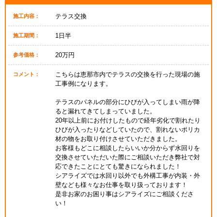
テラス交換
施工内容：
1日半
施工期間：
20万円
参考価格：
こちらは恵那市内でテラスの交換を行った現場の施
コメント：
工事例になります。
テラスのパネルの部分にひびが入ってしまい雨が降
ると漏れてきてしまっていました。
20年以上前にお付けしたもので経年劣化で割れたり
ひびが入ったりなどしていたので、割れないポリカ
材の物をお取り付けさせていただきました。
お客様もどこに相談したらいいか分からず水回りを
交換させていただいた際にご相談いただき弊社で対
応できたことにとても驚きになられました！
シアライズでは水回り以外でも外構工事が内装・外
壁なども様々なお仕事を取り扱っております！
是非お家のお困り事はシアライズにご相談くださ
い！