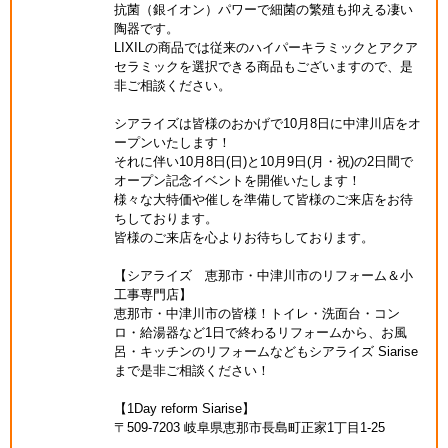
抗菌（銀イオン）パワーで細菌の繁殖も抑える凄い
陶器です。
LIXILの商品では従来のハイパーキラミックとアクア
セラミックを選択できる商品もございますので、是
非ご相談ください。
シアライズは皆様のおかげで10月8日に中津川店をオ
ープンいたします！
それに伴い10月8日(日)と10月9日(月・祝)の2日間で
オープン記念イベントを開催いたします！
様々な大特価や催しを準備して皆様のご来店をお待
ちしております。
皆様のご来店を心よりお待ちしております。
【シアライズ 恵那市・中津川市のリフォーム＆小
工事専門店】
恵那市・中津川市の皆様！トイレ・洗面台・コン
ロ・給湯器など1日で終わるリフォームから、お風
呂・キッチンのリフォームなどもシアライズ Siarise
まで是非ご相談ください！
【1Day reform Siarise】
〒509-7203 岐阜県恵那市長島町正家1丁目1-25