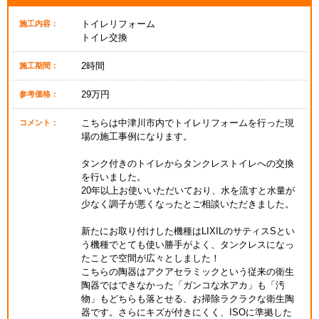
トイレリフォーム
施工内容：
トイレ交換
2時間
施工期間：
29万円
参考価格：
こちらは中津川市内でトイレリフォームを行った現
コメント：
場の施工事例になります。
タンク付きのトイレからタンクレストイレへの交換
を行いました。
20年以上お使いいただいており、水を流すと水量が
少なく調子が悪くなったとご相談いただきました。
新たにお取り付けした機種はLIXILのサティスSとい
う機種でとても使い勝手がよく、タンクレスになっ
たことで空間が広々としました！
こちらの陶器はアクアセラミックという従来の衛生
陶器ではできなかった「ガンコな水アカ」も「汚
物」もどちらも落とせる、お掃除ラクラクな衛生陶
器です。さらにキズが付きにくく、ISOに準拠した