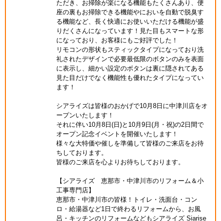
ただき、お掃除が楽になる機能もたくさんあり、便
座の裏もお掃除できる機能やにおいを自動で脱臭す
る機能など、長く快適にお使いいただける機能が盛
りだくさんになっています！見た目もスマートな形
になっており、お客様にもご好評でした！
リモコンの形状もスティックタイプになっており洗
礼されたデザインで必要最低限のボタンのみを表面
に表示し、細かい設定のボタンは裏に隠されてある
見た目だけでなく機能性も優れたタイプになってい
ます！
シアライズは皆様のおかげで10月8日に中津川店をオ
ープンいたします！
それに伴い10月8日(日)と10月9日(月・祝)の2日間で
オープン記念イベントを開催いたします！
様々な大特価や催しを準備して皆様のご来店をお待
ちしております。
皆様のご来店を心よりお待ちしております。
【シアライズ 恵那市・中津川市のリフォーム＆小
工事専門店】
恵那市・中津川市の皆様！トイレ・洗面台・コン
ロ・給湯器など1日で終わるリフォームから、お風
呂・キッチンのリフォームなどもシアライズ Siarise