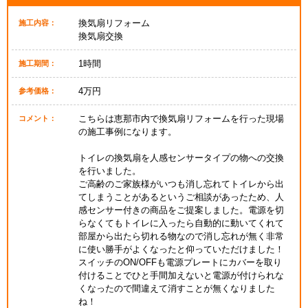
換気扇リフォーム
施工内容：
換気扇交換
1時間
施工期間：
4万円
参考価格：
こちらは恵那市内で換気扇リフォームを行った現場
コメント：
の施工事例になります。
トイレの換気扇を人感センサータイプの物への交換
を行いました。
ご高齢のご家族様がいつも消し忘れてトイレから出
てしまうことがあるというご相談があったため、人
感センサー付きの商品をご提案しました。電源を切
らなくてもトイレに入ったら自動的に動いてくれて
部屋から出たら切れる物なので消し忘れが無く非常
に使い勝手がよくなったと仰っていただけました！
スイッチのON/OFFも電源プレートにカバーを取り
付けることでひと手間加えないと電源が付けられな
くなったので間違えて消すことが無くなりました
ね！