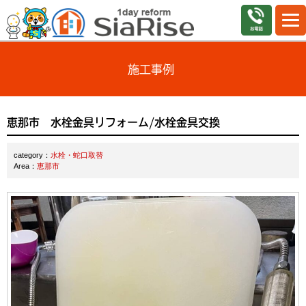
施工事例
恵那市 水栓金具リフォーム/水栓金具交換
category：
水栓・蛇口取替
Area：
恵那市