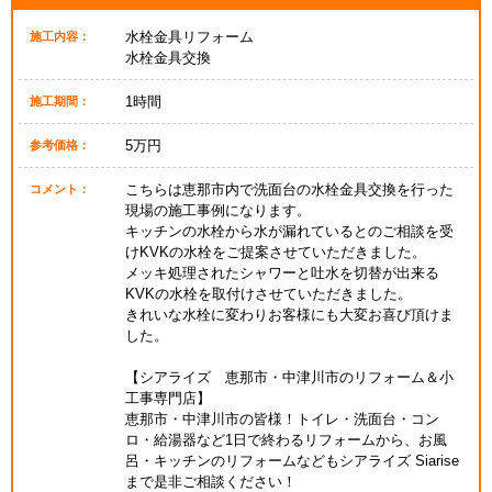
水栓金具リフォーム
施工内容：
水栓金具交換
1時間
施工期間：
5万円
参考価格：
こちらは恵那市内で洗面台の水栓金具交換を行った
コメント：
現場の施工事例になります。
キッチンの水栓から水が漏れているとのご相談を受
けKVKの水栓をご提案させていただきました。
メッキ処理されたシャワーと吐水を切替が出来る
KVKの水栓を取付けさせていただきました。
きれいな水栓に変わりお客様にも大変お喜び頂けま
した。
【シアライズ 恵那市・中津川市のリフォーム＆小
工事専門店】
恵那市・中津川市の皆様！トイレ・洗面台・コン
ロ・給湯器など1日で終わるリフォームから、お風
呂・キッチンのリフォームなどもシアライズ Siarise
まで是非ご相談ください！