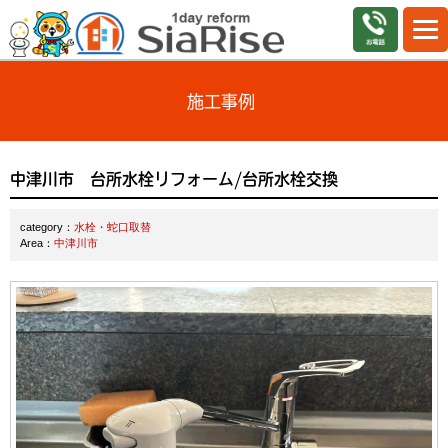
施工事例
中津川市 台所水栓リフォーム/台所水栓交換
category：
水栓・蛇口取替
Area：
中津川市