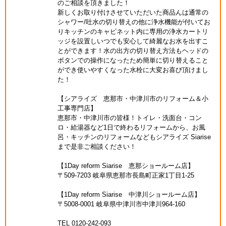
のご相談を頂きました！
新しくお取り付けさせていただいた商品んは通常の
シャワー/吐水の切り替えの他に浄水機能が付いてお
りキッチンのキャビネット内に専用の浄水カートリ
ッジを設置しいつでも安心して綺麗なお水を出すこ
とができます！水の出方の切り替え方法もヘッドの
ボタンでの操作になったため簡単に切り替えること
ができ使いやすくなった水栓に大変お喜び頂けまし
た！
【シアライズ 恵那市・中津川市のリフォーム＆小
工事専門店】
恵那市・中津川市の皆様！トイレ・洗面台・コン
ロ・給湯器など1日で終わるリフォームから、お風
呂・キッチンのリフォームなどもシアライズ Siarise
まで是非ご相談ください！
【1Day reform Siarise 恵那ショールーム店】
〒509-7203 岐阜県恵那市長島町正家1丁目1-25
【1Day reform Siarise 中津川ショールーム店】
〒5008-0001 岐阜県中津川市中津川964-160
TEL 0120-242-093