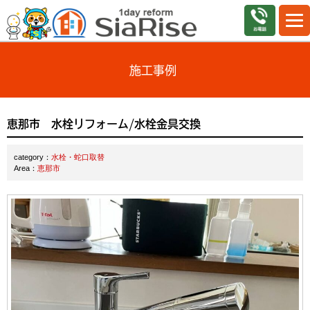
施工事例
恵那市 水栓リフォーム/水栓金具交換
category：
水栓・蛇口取替
Area：
恵那市