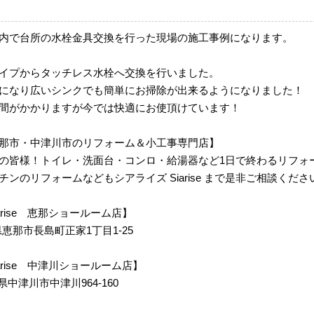
内で台所の水栓金具交換を行った現場の施工事例になります。
イプからタッチレス水栓へ交換を行いました。
になり広いシンクでも簡単にお掃除が出来るようになりました！
間がかかりますが今では快適にお使頂けています！
那市・中津川市のリフォーム＆小工事専門店】
の皆様！トイレ・洗面台・コンロ・給湯器など1日で終わるリフォ
ンのリフォームなどもシアライズ Siarise まで是非ご相談くださ
 Siarise 恵那ショールーム店】
岐阜県恵那市長島町正家1丁目1-25
m Siarise 中津川ショールーム店】
岐阜県中津川市中津川964-160