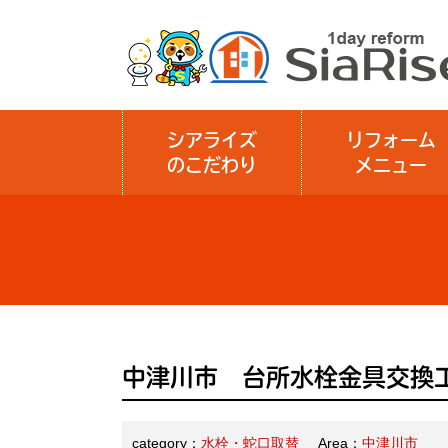
シアライズ
リフォーム
のこだわり
メニュー
中津川市 台所水栓金具交換
category：
水栓・蛇口取替
Area：
中津川市