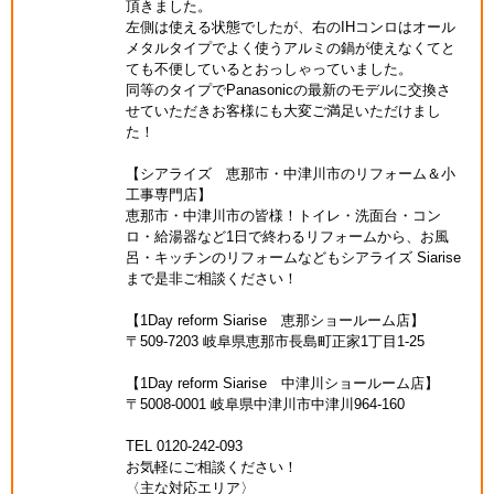
頂きました。
左側は使える状態でしたが、右のIHコンロはオール
メタルタイプでよく使うアルミの鍋が使えなくてと
ても不便しているとおっしゃっていました。
同等のタイプでPanasonicの最新のモデルに交換さ
せていただきお客様にも大変ご満足いただけまし
た！
【シアライズ 恵那市・中津川市のリフォーム＆小
工事専門店】
恵那市・中津川市の皆様！トイレ・洗面台・コン
ロ・給湯器など1日で終わるリフォームから、お風
呂・キッチンのリフォームなどもシアライズ Siarise
まで是非ご相談ください！
【1Day reform Siarise 恵那ショールーム店】
〒509-7203 岐阜県恵那市長島町正家1丁目1-25
【1Day reform Siarise 中津川ショールーム店】
〒5008-0001 岐阜県中津川市中津川964-160
TEL 0120-242-093
お気軽にご相談ください！
〈主な対応エリア〉