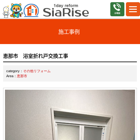
施工事例
恵那市 浴室折れ戸交換工事
category：
その他リフォーム
Area：
恵那市