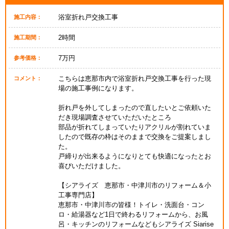
浴室折れ戸交換工事
施工内容：
2時間
施工期間：
7万円
参考価格：
こちらは恵那市内で浴室折れ戸交換工事を行った現
コメント：
場の施工事例になります。
折れ戸を外してしまったので直したいとご依頼いた
だき現場調査させていただいたところ
部品が折れてしまっていたりアクリルが割れていま
したので既存の枠はそのままで交換をご提案しまし
た。
戸締りが出来るようになりとても快適になったとお
喜びいただけました。
【シアライズ 恵那市・中津川市のリフォーム＆小
工事専門店】
恵那市・中津川市の皆様！トイレ・洗面台・コン
ロ・給湯器など1日で終わるリフォームから、お風
呂・キッチンのリフォームなどもシアライズ Siarise