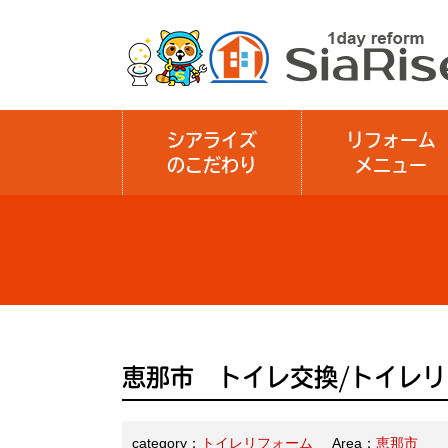
シアライズ
リフォーム
のこだわり
メニュー
恵那市 トイレ交換/トイレ
category：
トイレリフォーム
Area：
恵那市