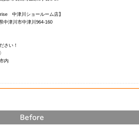
m Siarise 中津川ショールーム店】
岐阜県中津川市中津川964-160
ださい！
〉
市内
Before