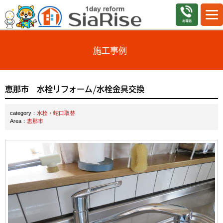
施工事例
恵那市 水栓リフォーム/水栓金具交換
category：
水栓・蛇口取替
Area：
恵那市