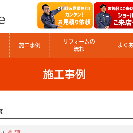
リフォームの
施工事例
よく
流れ
施工事例
事
rea：
恵那市