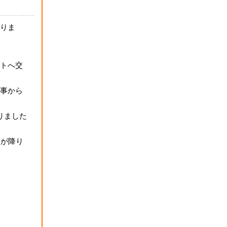
りま
トへ交
事から
りました
金が降り