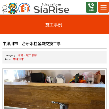
施工事例
中津川市 台所水栓金具交換工事
category：
水栓・蛇口取替
Area：
中津川市