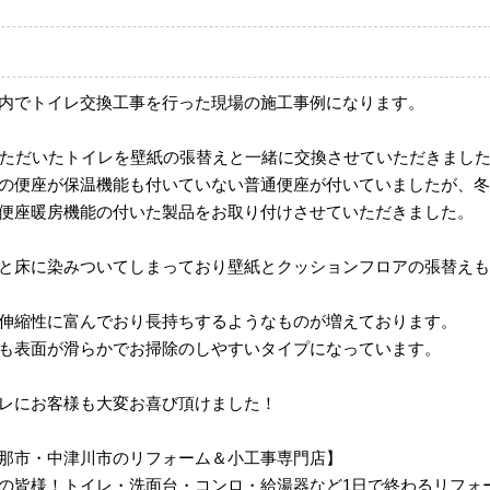
内でトイレ交換工事を行った現場の施工事例になります。
いただいたトイレを壁紙の張替えと一緒に交換させていただきまし
の便座が保温機能も付いていない普通便座が付いていましたが、冬
便座暖房機能の付いた製品をお取り付けさせていただきました。
と床に染みついてしまっており壁紙とクッションフロアの張替えも
伸縮性に富んでおり長持ちするようなものが増えております。
も表面が滑らかでお掃除のしやすいタイプになっています。
レにお客様も大変お喜び頂けました！
那市・中津川市のリフォーム＆小工事専門店】
の皆様！トイレ・洗面台・コンロ・給湯器など1日で終わるリフォ