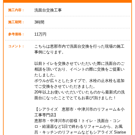
洗面台交換工事
施工内容：
3時間
施工期間：
11万円
参考価格：
こちらは恵那市内で洗面台交換を行った現場の施工
コメント：
事例になります。
以前トイレを交換させていただいた際に洗面台のご
相談を頂いており、イベントの際に交換をご提案い
たしました。
ボウルが広々としたタイプで、水栓の止水栓も追加
でご交換をさせていただきました。
20年以上お使いいただいていたものから最新式の洗
面台になったことでとてもお喜び頂けました！
【シアライズ 恵那市・中津川市のリフォーム＆小
工事専門店】
恵那市・中津川市の皆様！トイレ・洗面台・コン
ロ・給湯器など1日で終わるリフォームから、お風
呂・キッチンのリフォームなどもシアライズ Siarise