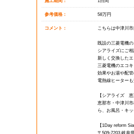
施工期間：
1日間
参考価格：
58万円
コメント：
こちらは中津川市
既設の三菱電機の
シアライズにご相
新しく交換したエ
三菱電機のエコキ
効果やお湯や配管
電熱線ヒーターも
【シアライズ 恵
恵那市・中津川市
ら、お風呂・キッチ
【1Day reform
〒509-7203 