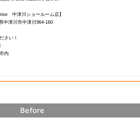
m Siarise 中津川ショールーム店】
岐阜県中津川市中津川964-160
ださい！
〉
市内
Before