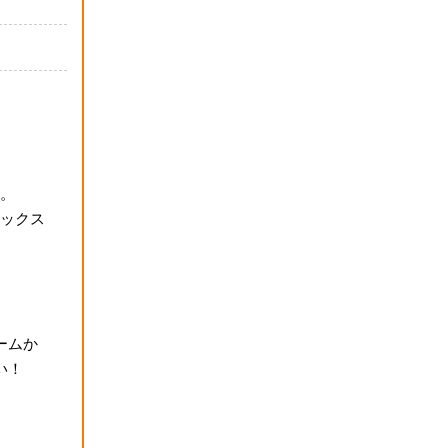
。
ックス
ームか
い！