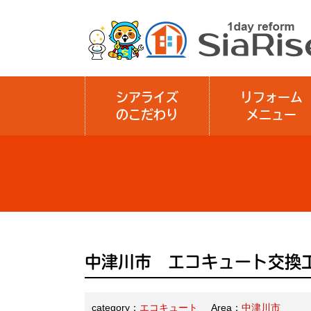
シアライズ
リフォーム
のこだわり
メニュー
中津川市 エコキュート交換
category：
エコキュート
Area：
中津川市