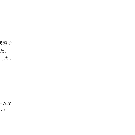
状態で
た。
ました。
ームか
い！