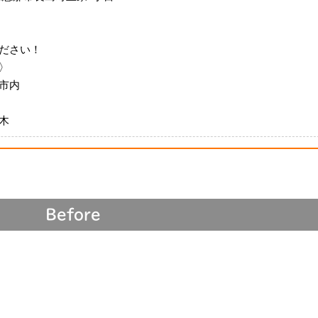
ださい！
〉
市内
木
Before