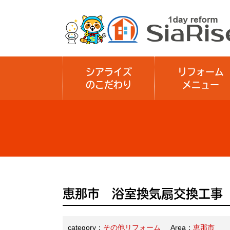
シアライズ
リフォーム
のこだわり
メニュー
恵那市 浴室換気扇交換工事
category：
その他リフォーム
Area：
恵那市