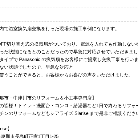
内で浴室換気扇交換を行った現場の施工事例になります。
OFF切り替え式の換気扇がついており、電源を入れても作動しない
った状態になるとのことだったので早急に対応させていただきまし
イプで Panasonic の換気扇をお客様にご提案し交換工事を行い
ない状態でしたので、早急な対応と
使うことができると、お客様からお喜びの声をいただけました。
那市・中津川市のリフォーム＆小工事専門店】
の皆様！トイレ・洗面台・コンロ・給湯器など1日で終わるリフォ
ンのリフォームなどもシアライズ Siarise まで是非ご相談くださ
arise】
岐阜県恵那市長島町正家1丁目1-25