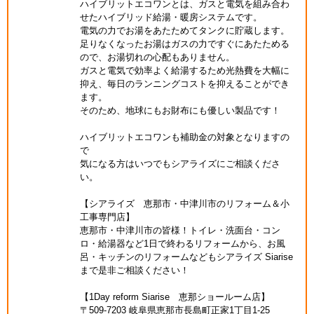
ハイブリットエコワンとは、ガスと電気を組み合わ
せたハイブリッド給湯・暖房システムです。
電気の力でお湯をあたためてタンクに貯蔵します。
足りなくなったお湯はガスの力ですぐにあたためる
ので、お湯切れの心配もありません。
ガスと電気で効率よく給湯するため光熱費を大幅に
抑え、毎日のランニングコストを抑えることができ
ます。
そのため、地球にもお財布にも優しい製品です！
ハイブリットエコワンも補助金の対象となりますの
で
気になる方はいつでもシアライズにご相談くださ
い。
【シアライズ 恵那市・中津川市のリフォーム＆小
工事専門店】
恵那市・中津川市の皆様！トイレ・洗面台・コン
ロ・給湯器など1日で終わるリフォームから、お風
呂・キッチンのリフォームなどもシアライズ Siarise
まで是非ご相談ください！
【1Day reform Siarise 恵那ショールーム店】
〒509-7203 岐阜県恵那市長島町正家1丁目1-25