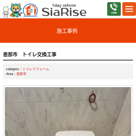
施工事例
恵那市 トイレ交換工事
category：
トイレリフォーム
Area：
恵那市