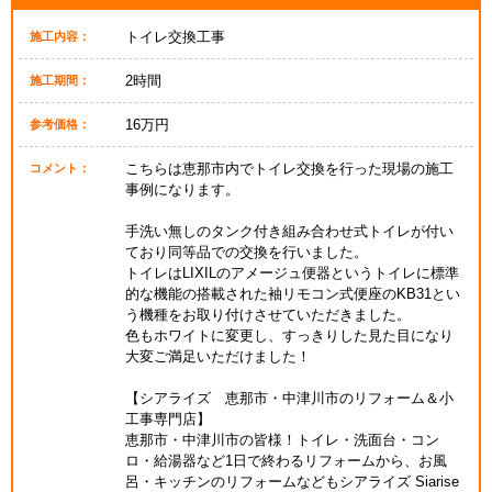
トイレ交換工事
施工内容：
2時間
施工期間：
16万円
参考価格：
こちらは恵那市内でトイレ交換を行った現場の施工
コメント：
事例になります。
手洗い無しのタンク付き組み合わせ式トイレが付い
ており同等品での交換を行いました。
トイレはLIXILのアメージュ便器というトイレに標準
的な機能の搭載された袖リモコン式便座のKB31とい
う機種をお取り付けさせていただきました。
色もホワイトに変更し、すっきりした見た目になり
大変ご満足いただけました！
【シアライズ 恵那市・中津川市のリフォーム＆小
工事専門店】
恵那市・中津川市の皆様！トイレ・洗面台・コン
ロ・給湯器など1日で終わるリフォームから、お風
呂・キッチンのリフォームなどもシアライズ Siarise