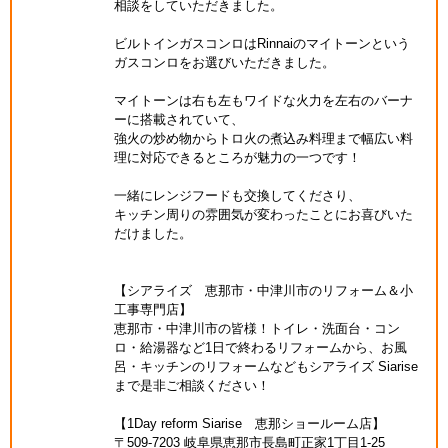
相談をしていただきました。
ビルトインガスコンロはRinnaiのマイトーンという
ガスコンロをお選びいただきました。
マイトーンは右も左もワイドな火力を左右のバーナ
ーに搭載されていて、
強火の炒め物からトロ火の煮込み料理まで幅広い料
理に対応できるところが魅力の一つです！
一緒にレンジフードも交換してくださり、
キッチン周りの雰囲気が変わったことにお喜びいた
だけました。
【シアライズ 恵那市・中津川市のリフォーム＆小
工事専門店】
恵那市・中津川市の皆様！トイレ・洗面台・コン
ロ・給湯器など1日で終わるリフォームから、お風
呂・キッチンのリフォームなどもシアライズ Siarise
まで是非ご相談ください！
【1Day reform Siarise 恵那ショールーム店】
〒509-7203 岐阜県恵那市長島町正家1丁目1-25