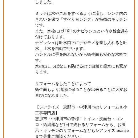
しました。
ミッテは水やごみをすべるように流し、シンク内の
きれいを保つ「すべり台シンク」が特徴のキッチン
です。
また、水栓にはLIXILのナビッシュという水栓金具を
付けております。
ナビッシュは吐水口下に手やモノを差し入れると吐
水、止水を自動で行います。
ハンドルに手を触れないから衛生面も安心な水栓で
す。
水の出しっぱなしも防げるので自然と節水にも繋が
ります。
リフォームをしたことによって
衛生面もより清潔に保つことが出来ることに大変お
喜びになれました。
【シアライズ 恵那市・中津川市のリフォーム＆小
工事専門店】
恵那市・中津川市の皆様！トイレ・洗面台・コン
ロ・給湯器など1日で終わるリフォームから、お風
呂・キッチンのリフォームなどもシアライズ Siarise
まで是非ご相談ください！