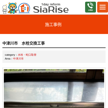
施工事例
中津川市 水栓交換工事
category：
水栓・蛇口取替
Area：
中津川市