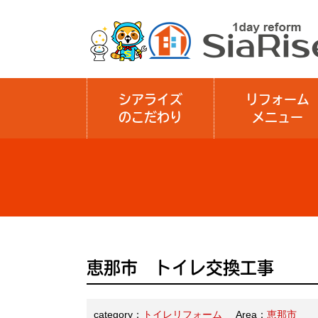
シアライズ
リフォーム
のこだわり
メニュー
恵那市 トイレ交換工事
category：
トイレリフォーム
Area：
恵那市