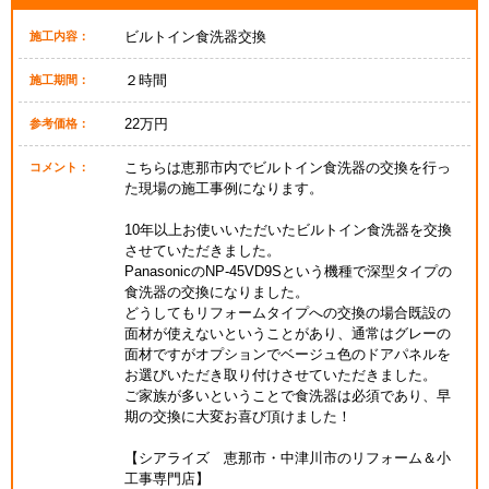
ビルトイン食洗器交換
施工内容：
２時間
施工期間：
22万円
参考価格：
こちらは恵那市内でビルトイン食洗器の交換を行っ
コメント：
た現場の施工事例になります。
10年以上お使いいただいたビルトイン食洗器を交換
させていただきました。
PanasonicのNP-45VD9Sという機種で深型タイプの
食洗器の交換になりました。
どうしてもリフォームタイプへの交換の場合既設の
面材が使えないということがあり、通常はグレーの
面材ですがオプションでベージュ色のドアパネルを
お選びいただき取り付けさせていただきました。
ご家族が多いということで食洗器は必須であり、早
期の交換に大変お喜び頂けました！
【シアライズ 恵那市・中津川市のリフォーム＆小
工事専門店】