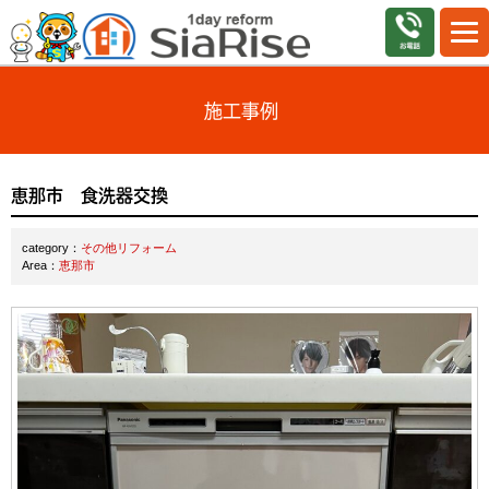
施工事例
恵那市 食洗器交換
category：
その他リフォーム
Area：
恵那市