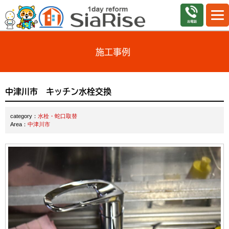
施工事例
中津川市 キッチン水栓交換
category：
水栓・蛇口取替
Area：
中津川市