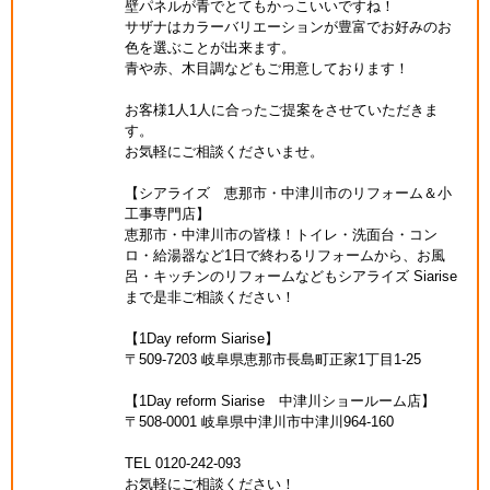
壁パネルが青でとてもかっこいいですね！
サザナはカラーバリエーションが豊富でお好みのお
色を選ぶことが出来ます。
青や赤、木目調などもご用意しております！
お客様1人1人に合ったご提案をさせていただきま
す。
お気軽にご相談くださいませ。
【シアライズ 恵那市・中津川市のリフォーム＆小
工事専門店】
恵那市・中津川市の皆様！トイレ・洗面台・コン
ロ・給湯器など1日で終わるリフォームから、お風
呂・キッチンのリフォームなどもシアライズ Siarise
まで是非ご相談ください！
【1Day reform Siarise】
〒509-7203 岐阜県恵那市長島町正家1丁目1-25
【1Day reform Siarise 中津川ショールーム店】
〒508-0001 岐阜県中津川市中津川964-160
TEL 0120-242-093
お気軽にご相談ください！