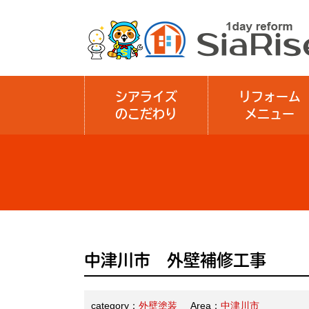
シアライズ
リフォーム
のこだわり
メニュー
中津川市 外壁補修工事
category：
外壁塗装
Area：
中津川市