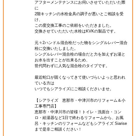
アフターメンテナンスにお伺いさせていただいた際
に
2階キッチンの水栓金具の調子が悪いとご相談を受
け、
この度交換工事のご依頼をいただきました。
交換させていただいた水栓はKVKの製品です。
元々2ハンドル混合栓だった物をシングルレバー混合
栓に交換いたしました。
シングルレバー混合栓の場合だと力を加えずお湯と
お水を出すことが出来るため、
世代問わずに人気な混合栓のタイプです。
最近蛇口が固くなってきて使いづらいよっと思われ
ている方は
いつでもシアライズにご相談くださいませ。
【シアライズ 恵那市・中津川市のリフォーム＆小
工事専門店】
恵那市・中津川市の皆様！トイレ・洗面台・コン
ロ・給湯器など1日で終わるリフォームから、お風
呂・キッチンのリフォームなどもシアライズ Siarise
まで是非ご相談ください！