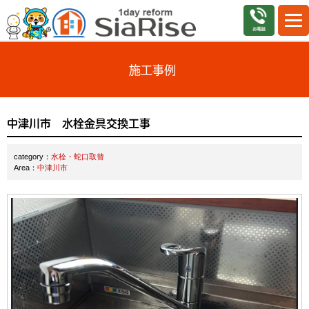
施工事例
中津川市 水栓金具交換工事
category：
水栓・蛇口取替
Area：
中津川市