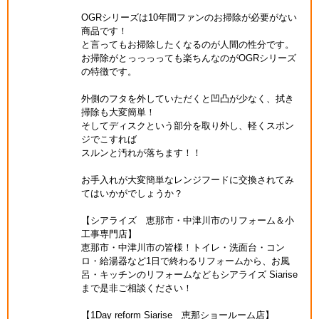
OGRシリーズは10年間ファンのお掃除が必要がない
商品です！
と言ってもお掃除したくなるのが人間の性分です。
お掃除がとっっっっても楽ちんなのがOGRシリーズ
の特徴です。
外側のフタを外していただくと凹凸が少なく、拭き
掃除も大変簡単！
そしてディスクという部分を取り外し、軽くスポン
ジでこすれば
スルンと汚れが落ちます！！
お手入れが大変簡単なレンジフードに交換されてみ
てはいかがでしょうか？
【シアライズ 恵那市・中津川市のリフォーム＆小
工事専門店】
恵那市・中津川市の皆様！トイレ・洗面台・コン
ロ・給湯器など1日で終わるリフォームから、お風
呂・キッチンのリフォームなどもシアライズ Siarise
まで是非ご相談ください！
【1Day reform Siarise 恵那ショールーム店】