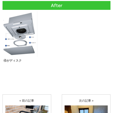
After
④がディスク
« 前の記事
次の記事 »