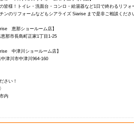
の皆様！トイレ・洗面台・コンロ・給湯器など1日で終わるリフォ
ンのリフォームなどもシアライズ Siarise まで是非ご相談くださ
 Siarise 恵那ショールーム店】
岐阜県恵那市長島町正家1丁目1-25
m Siarise 中津川ショールーム店】
阜県中津川市中津川964-160
ださい！
〉
市内