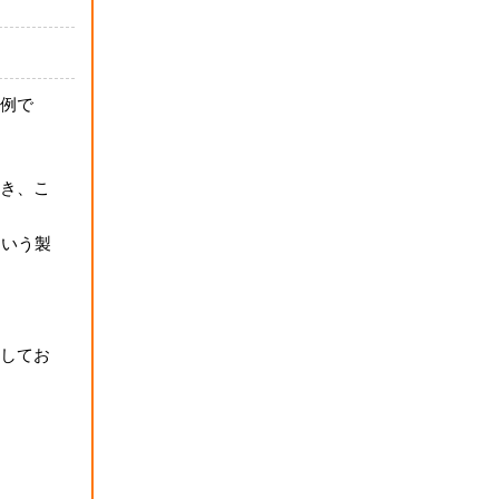
例で
き、こ
という製
してお