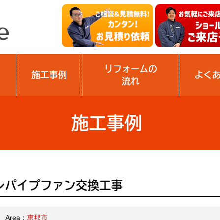
リフォームの
施工事例
よく
流れ
施工事例
レパイプファン交換工事
Area：
恵那市