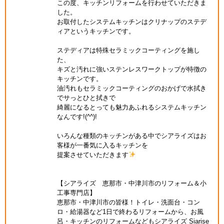
この度、キッチンリフォームを行わせていただきま
した。
お取付したシステムキッチンはクリナップのステデ
ィアというキッチンです。
ステディアは特殊セラミックコーティングを施し
た、
キズと汚れに強いステンレスワークトップが特徴の
キッチンです。
油汚れもセラミックコーティングのおかげで水拭き
でサっとひと拭きで
綺麗になるとっても魅力あふれるシステムキッチン
なんです!(^^)!
いろんな種類のキッチンがある中でシアライズはお
客様が一番気に入るキッチンを
提案させていただきます
【シアライズ 恵那市・中津川市のリフォーム＆小
工事専門店】
恵那市・中津川市の皆様！トイレ・洗面台・コン
ロ・給湯器など1日で終わるリフォームから、お風
呂・キッチンのリフォームなどもシアライズ Siarise