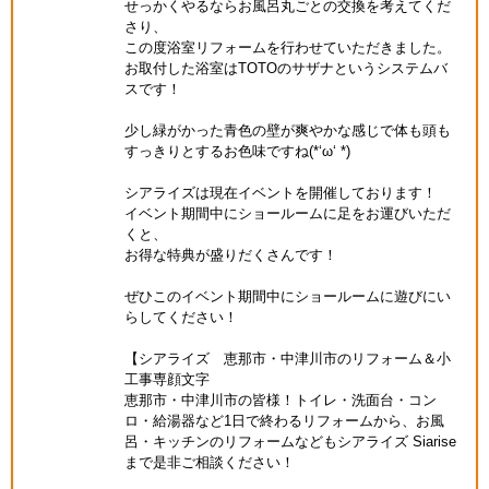
せっかくやるならお風呂丸ごとの交換を考えてくだ
さり、
この度浴室リフォームを行わせていただきました。
お取付した浴室はTOTOのサザナというシステムバ
スです！
少し緑がかった青色の壁が爽やかな感じで体も頭も
すっきりとするお色味ですね(*‘ω‘ *)
シアライズは現在イベントを開催しております！
イベント期間中にショールームに足をお運びいただ
くと、
お得な特典が盛りだくさんです！
ぜひこのイベント期間中にショールームに遊びにい
らしてください！
【シアライズ 恵那市・中津川市のリフォーム＆小
工事専顔文字
恵那市・中津川市の皆様！トイレ・洗面台・コン
ロ・給湯器など1日で終わるリフォームから、お風
呂・キッチンのリフォームなどもシアライズ Siarise
まで是非ご相談ください！