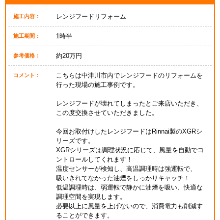
レンジフードリフォーム
施工内容：
1時半
施工期間：
約20万円
参考価格：
こちらは中津川市内でレンジフードのリフォームを
コメント：
行った現場の施工事例です。
レンジフードが壊れてしまったとご来店いただき、
この度交換させていただきました。
今回お取付けしたレンジフードはRinnai製のXGRシ
リーズです。
XGRシリーズは調理状況に応じて、風量を自動でコ
ントロールしてくれます！
温度センサーが検知し、高温調理時は強運転で、
吸いきれてなかった油煙をしっかりキャッチ！
低温調理時は、弱運転で静かに油煙を吸い、快適な
調理空間を実現します。
必要以上に風量を上げないので、消費電力も削減す
ることができます。