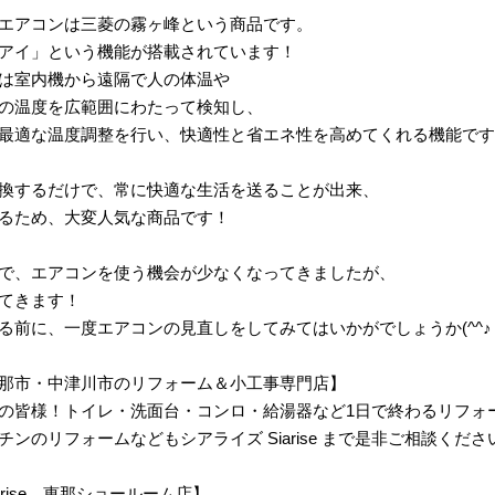
エアコンは三菱の霧ヶ峰という商品です。
アイ」という機能が搭載されています！
は室内機から遠隔で人の体温や
の温度を広範囲にわたって検知し、
最適な温度調整を行い、快適性と省エネ性を高めてくれる機能です
換するだけで、常に快適な生活を送ることが出来、
るため、大変人気な商品です！
で、エアコンを使う機会が少なくなってきましたが、
てきます！
る前に、一度エアコンの見直しをしてみてはいかがでしょうか(^^♪
那市・中津川市のリフォーム＆小工事専門店】
の皆様！トイレ・洗面台・コンロ・給湯器など1日で終わるリフォ
ンのリフォームなどもシアライズ Siarise まで是非ご相談くださ
 Siarise 恵那ショールーム店】