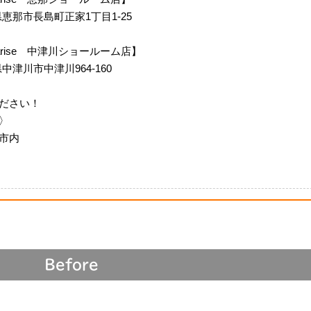
岐阜県恵那市長島町正家1丁目1-25
m Siarise 中津川ショールーム店】
阜県中津川市中津川964-160
ださい！
〉
市内
Before