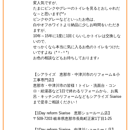
変人気ですが、
たまにピンクやグレーのトイレを見るとおしゃれだ
な～と思います(^^♪
ピンクやグレーなどといったお色は、
白やオフホワイトより納品に少しお時間をいただき
ますが、
10年～15年に1度に1回くらいしかトイレは交換しな
いので、
せっかくなら本当に気に入るお色のトイレをつけた
いですよね（*＾-＾*）
お色の相談などもお待ちしております♪
【シアライズ 恵那市・中津川市のリフォーム＆小
工事専門店】
恵那市・中津川市の皆様！トイレ・洗面台・コン
ロ・給湯器など1日で終わるリフォームから、お風
呂・キッチンのリフォームなどもシアライズ Siarise
まで是非ご相談ください！
【1Day reform Siarise 恵那ショールーム店】
〒509-7203 岐阜県恵那市長島町正家1丁目1-25
【1Day reform Siarise 中津川ショールーム店】