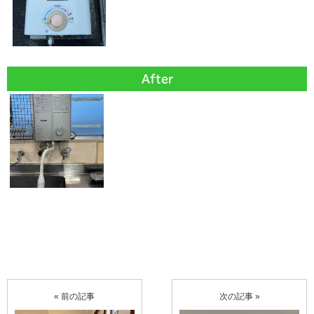
After
« 前の記事
次の記事 »