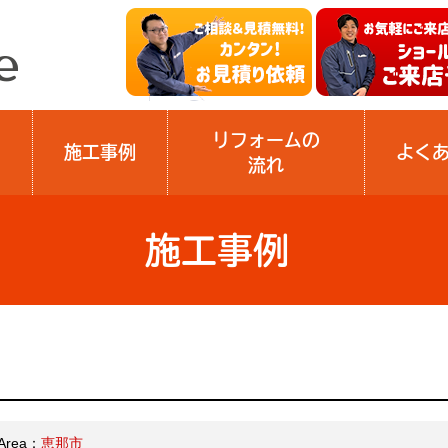
リフォームの
施工事例
よく
流れ
施工事例
Area：
恵那市