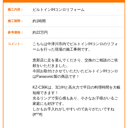
ビルトインIHコンロリフォーム
施工内容：
約1時間
施工期間：
約22万円
参考価格：
こちらは中津川市内でビルトインIHコンロのリフォ
コメント：
ームを行った現場の施工事例です。
恵那店に足を運んでくださり、交換のご相談のご依
頼をいただきました。
今回お取付けさせていただいたビルトインIHコンロ
はPanasonic製の商品です！
KZ-C36Kは、3口IHと高火力で平日の料理時間を大幅
短縮できます！
光るリングで安心感もあり、小さなお子様がいるご
家庭にも好評です。
しかもお手入れがしやすいのでありがたいですね
(#^^#)