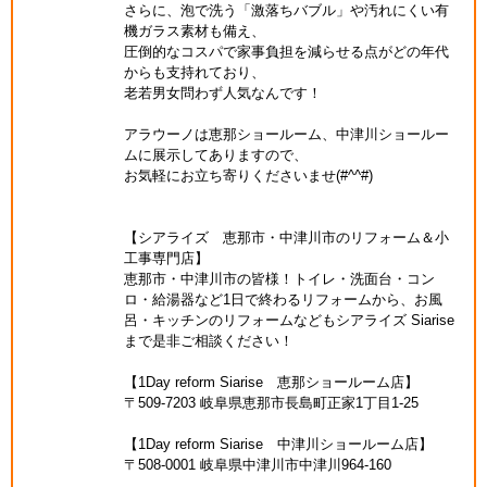
さらに、泡で洗う「激落ちバブル」や汚れにくい有
機ガラス素材も備え、
圧倒的なコスパで家事負担を減らせる点がどの年代
からも支持れており、
老若男女問わず人気なんです！
アラウーノは恵那ショールーム、中津川ショールー
ムに展示してありますので、
お気軽にお立ち寄りくださいませ(#^^#)
【シアライズ 恵那市・中津川市のリフォーム＆小
工事専門店】
恵那市・中津川市の皆様！トイレ・洗面台・コン
ロ・給湯器など1日で終わるリフォームから、お風
呂・キッチンのリフォームなどもシアライズ Siarise
まで是非ご相談ください！
【1Day reform Siarise 恵那ショールーム店】
〒509-7203 岐阜県恵那市長島町正家1丁目1-25
【1Day reform Siarise 中津川ショールーム店】
〒508-0001 岐阜県中津川市中津川964-160