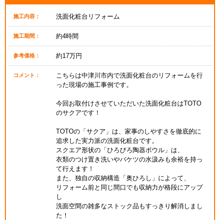
洗面化粧台リフォーム
施工内容：
約4時間
施工期間：
約17万円
参考価格：
こちらは中津川市内で洗面化粧台のリフォームを行
コメント：
った現場の施工事例です。
今回お取付けさせていただいた洗面化粧台はTOTO
のサクアです！
TOTOの「サクア」は、家事のしやすさを徹底的に
追求した実力派の洗面化粧台です。
スクエア形状の「ひろびろ陶器ボウル」は、
衣類のつけ置き洗いやバケツの水汲みも余裕を持っ
て行えます！
また、独自の収納構造「奥ひろし」によって、
リフォーム前と同じ間口でも収納力が格段にアップ
し
洗面空間の雑多なストック品もすっきり解消しまし
た！