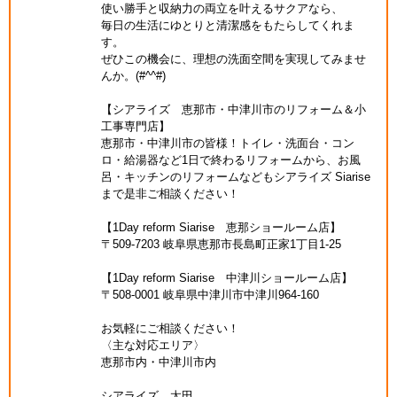
使い勝手と収納力の両立を叶えるサクアなら、
毎日の生活にゆとりと清潔感をもたらしてくれま
す。
ぜひこの機会に、理想の洗面空間を実現してみませ
んか。(#^^#)
【シアライズ 恵那市・中津川市のリフォーム＆小
工事専門店】
恵那市・中津川市の皆様！トイレ・洗面台・コン
ロ・給湯器など1日で終わるリフォームから、お風
呂・キッチンのリフォームなどもシアライズ Siarise
まで是非ご相談ください！
【1Day reform Siarise 恵那ショールーム店】
〒509-7203 岐阜県恵那市長島町正家1丁目1-25
【1Day reform Siarise 中津川ショールーム店】
〒508-0001 岐阜県中津川市中津川964-160
お気軽にご相談ください！
〈主な対応エリア〉
恵那市内・中津川市内
シアライズ 太田